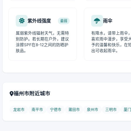
紫外线强度
雨伞
最弱
属弱紫外线辐射天气，无需特
有降水，请带上雨伞
别防护。若长期在户外，建议
喜欢雨中漫步，享受
涂擦SPF在8-12之间的防晒护
予的温馨和快乐，在
肤品。
出可收起雨伞。
福州市附近城市
龙岩市
南平市
宁德市
莆田市
泉州市
三明市
厦