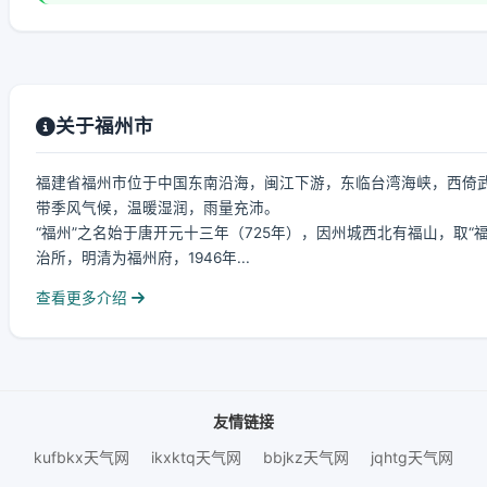
关于福州市
福建省福州市位于中国东南沿海，闽江下游，东临台湾海峡，西倚武夷山脉，北
带季风气候，温暖湿润，雨量充沛。
“福州”之名始于唐开元十三年（725年），因州城西北有福山，取“
治所，明清为福州府，1946年...
查看更多介绍
友情链接
kufbkx天气网
ikxktq天气网
bbjkz天气网
jqhtg天气网