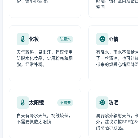
滑，请小心驾驶。
晾晒，请在室内准备
空间。
化妆
心情
防脱水
天气较热，易出汗，建议使用
有降水，雨水不仅给
防脱水化妆品，少用粉底和胭
了一丝清凉，也可让
脂，经常补粉。
带来的烦躁心绪降降
太阳镜
防晒
不需要
白天有降水天气，视线较差，
属弱紫外辐射天气，
不需要佩戴太阳镜
外，建议涂擦SPF在8-
的防晒护肤品。