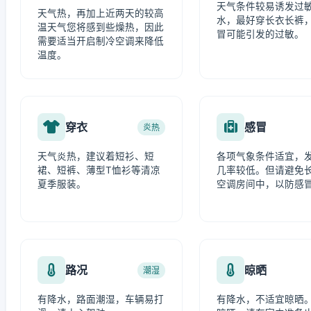
天气条件较易诱发过
天气热，再加上近两天的较高
水，最好穿长衣长裤
温天气您将感到些燥热，因此
冒可能引发的过敏。
需要适当开启制冷空调来降低
温度。
穿衣
感冒
炎热
天气炎热，建议着短衫、短
各项气象条件适宜，
裙、短裤、薄型T恤衫等清凉
几率较低。但请避免
夏季服装。
空调房间中，以防感
路况
晾晒
潮湿
有降水，路面潮湿，车辆易打
有降水，不适宜晾晒