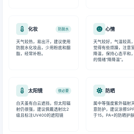
化妆
心情
防脱水
天气较热，易出汗，建议使用
天气较好，气温较高
防脱水化妆品，少用粉底和胭
觉得有些烦躁，注意
脂，经常补粉。
降温，保持心态平和
的情绪“降降温”。
太阳镜
防晒
很必要
白天虽有白云遮挡，但太阳辐
属中等强度紫外辐射
射仍很强，建议佩戴透射比2
意防护，建议涂擦SP
级且标注UV400的遮阳镜
于15，PA+的防晒护