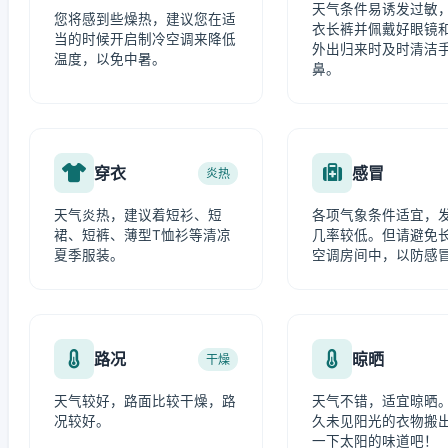
天气条件易诱发过敏
您将感到些燥热，建议您在适
衣长裤并佩戴好眼镜
当的时候开启制冷空调来降低
外出归来时及时清洁
温度，以免中暑。
鼻。
穿衣
感冒
炎热
天气炎热，建议着短衫、短
各项气象条件适宜，
裙、短裤、薄型T恤衫等清凉
几率较低。但请避免
夏季服装。
空调房间中，以防感
路况
晾晒
干燥
天气较好，路面比较干燥，路
天气不错，适宜晾晒
况较好。
久未见阳光的衣物搬
一下太阳的味道吧！