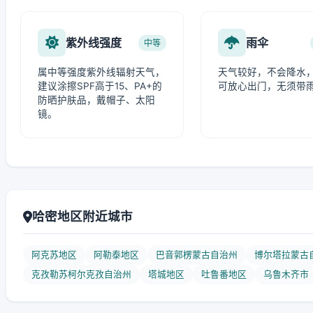
紫外线强度
雨伞
中等
属中等强度紫外线辐射天气，
天气较好，不会降水
建议涂擦SPF高于15、PA+的
可放心出门，无须带
防晒护肤品，戴帽子、太阳
镜。
哈密地区附近城市
阿克苏地区
阿勒泰地区
巴音郭楞蒙古自治州
博尔塔拉蒙古
克孜勒苏柯尔克孜自治州
塔城地区
吐鲁番地区
乌鲁木齐市