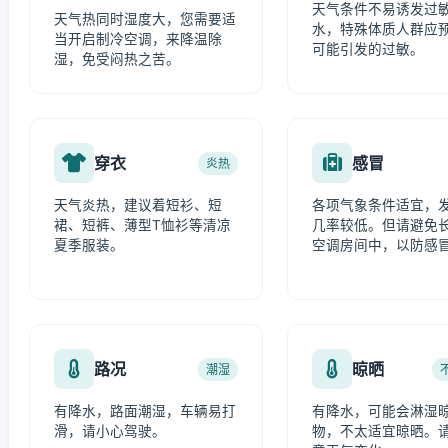
天气条件不易诱发过
天气热同时湿度大，您需要适
水，特殊体质人群应
当开启制冷空调，来降温除
可能引发的过敏。
湿，免受闷热之苦。
穿衣
感冒
炎热
天气炎热，建议着短衫、短
各项气象条件适宜，
裙、短裤、薄型T恤衫等清凉
几率较低。但请避免
夏季服装。
空调房间中，以防感
路况
晾晒
潮湿
有降水，路面潮湿，车辆易打
有降水，可能会淋湿
滑，请小心驾驶。
物，不太适宜晾晒。