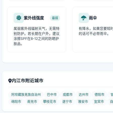
紫外线强度
雨伞
最弱
属弱紫外线辐射天气，无需特
有降水，如果您要短
别防护。若长期在户外，建议
的话可不必带雨伞。
涂擦SPF在8-12之间的防晒护
肤品。
内江市附近城市
阿坝藏族羌族自治州
巴中市
成都市
达州市
德阳市
绵阳市
南充市
攀枝花市
遂宁市
雅安市
宜宾市