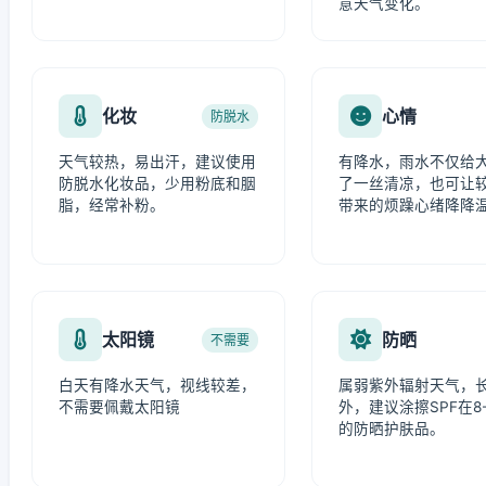
意天气变化。
化妆
心情
防脱水
天气较热，易出汗，建议使用
有降水，雨水不仅给
防脱水化妆品，少用粉底和胭
了一丝清凉，也可让
脂，经常补粉。
带来的烦躁心绪降降
太阳镜
防晒
不需要
白天有降水天气，视线较差，
属弱紫外辐射天气，
不需要佩戴太阳镜
外，建议涂擦SPF在8-
的防晒护肤品。