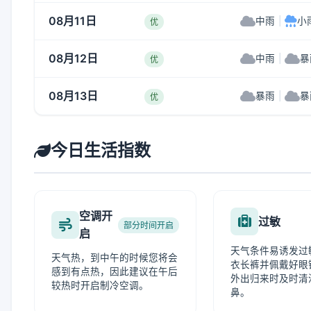
08月11日
中雨
|
小
优
08月12日
中雨
|
暴
优
08月13日
暴雨
|
暴
优
今日生活指数
空调开
过敏
部分时间开启
启
天气条件易诱发过
天气热，到中午的时候您将会
衣长裤并佩戴好眼
感到有点热，因此建议在午后
外出归来时及时清
较热时开启制冷空调。
鼻。