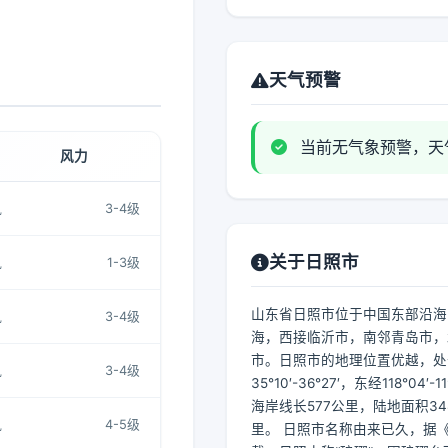
天气预警
当前无气象预警，天
风力
风
3-4级
关于日照市
风
1-3级
山东省日照市位于中国东部沿海
风
3-4级
海，西接临沂市，南邻青岛市，
市。日照市的地理位置优越，处
风
3-4级
35°10′-36°27′，东经118°04′-
海岸线长577公里，陆地面积34
风
4-5级
里。 日照市名称由来已久，据