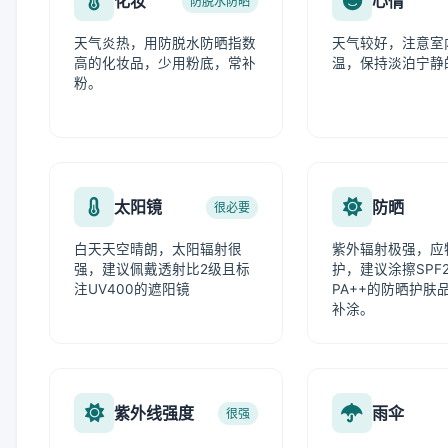
化妆
心情
防脱水防晒
天气炎热，用防脱水防晒指数
天气较好，注意室
高的化妆品，少用粉底，常补
温，保持淡泊宁静
粉。
太阳镜
防晒
很必要
白天天空晴朗，太阳辐射很
紫外辐射极强，应
强，建议佩戴透射比2级且标
护，建议涂擦SPF
注UV400的遮阳镜
PA++的防晒护肤
补涂。
紫外线强度
雨伞
很强