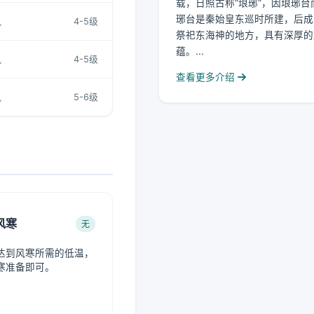
载，日照古称“琅琊”，因琅琊台
琊台是秦始皇东巡时所建，后成
风
4-5级
祭祀东海神的地方，具有深厚的
蕴。...
风
4-5级
查看更多介绍
风
5-6级
风寒
无
达到风寒所需的低温，
寒准备即可。