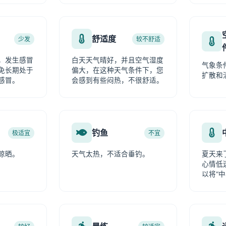
舒适度
少发
较不舒适
，发生感冒
白天天气晴好，并且空气湿度
气象条
免长期处于
偏大，在这种天气条件下，您
扩散和
感冒。
会感到有些闷热，不很舒适。
钓鱼
极适宜
不宜
晾晒。
天气太热，不适合垂钓。
夏天来
心情低
以将“