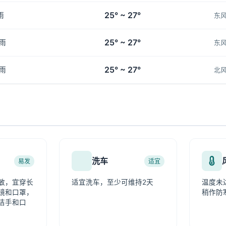
25° ~ 27°
雨
东
25° ~ 27°
雨
东
25° ~ 27°
雨
北
洗车
易发
适宜
敏，宜穿长
适宜洗车，至少可维持2天
温度未
镜和口罩，
稍作防
洁手和口