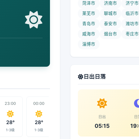
菏泽市
济南市
济宁市
莱芜市
聊城市
临沂市
青岛市
泰安市
潍坊市
威海市
烟台市
枣庄市
淄博市
日出日落
23:00
00:00
01:00
08:00
02:00
日出
日
28°
28°
28°
28°
28°
05:15
19
1-3级
1-3级
1-3级
1-3级
1-3级