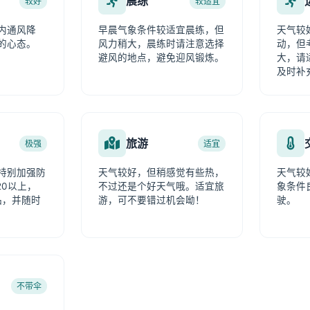
晨练
较好
较适宜
内通风降
早晨气象条件较适宜晨练，但
天气较
的心态。
风力稍大，晨练时请注意选择
动，但
避风的地点，避免迎风锻炼。
大，请
及时补
旅游
极强
适宜
特别加强防
天气较好，但稍感觉有些热，
天气较
20以上，
不过还是个好天气哦。适宜旅
象条件
品，并随时
游，可不要错过机会呦！
驶。
不带伞