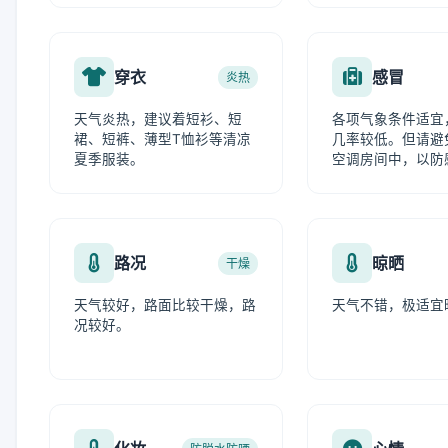
穿衣
感冒
炎热
天气炎热，建议着短衫、短
各项气象条件适宜
裙、短裤、薄型T恤衫等清凉
几率较低。但请避
夏季服装。
空调房间中，以防
路况
晾晒
干燥
天气较好，路面比较干燥，路
天气不错，极适宜
况较好。