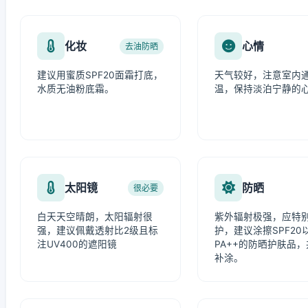
化妆
心情
去油防晒
建议用蜜质SPF20面霜打底，
天气较好，注意室内
水质无油粉底霜。
温，保持淡泊宁静的
太阳镜
防晒
很必要
白天天空晴朗，太阳辐射很
紫外辐射极强，应特
强，建议佩戴透射比2级且标
护，建议涂擦SPF20
注UV400的遮阳镜
PA++的防晒护肤品
补涂。