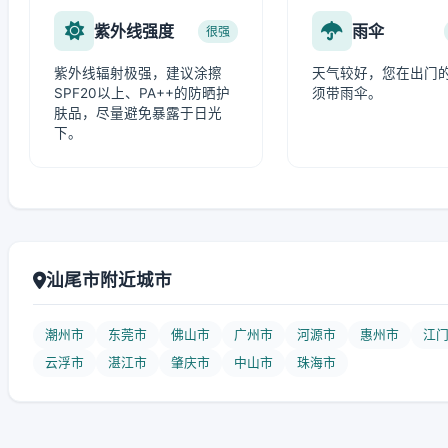
紫外线强度
雨伞
很强
紫外线辐射极强，建议涂擦
天气较好，您在出门
SPF20以上、PA++的防晒护
须带雨伞。
肤品，尽量避免暴露于日光
下。
汕尾市附近城市
潮州市
东莞市
佛山市
广州市
河源市
惠州市
江
云浮市
湛江市
肇庆市
中山市
珠海市