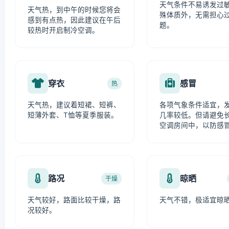
天气条件不易诱发过
天气热，到中午的时候您将会
殊体质外，无需担心
感到有点热，因此建议在午后
题。
较热时开启制冷空调。
穿衣
感冒
热
天气热，建议着短裙、短裤、
各项气象条件适宜，
短薄外套、T恤等夏季服装。
几率较低。但请避免
空调房间中，以防感
路况
晾晒
干燥
天气较好，路面比较干燥，路
天气不错，极适宜晾
况较好。