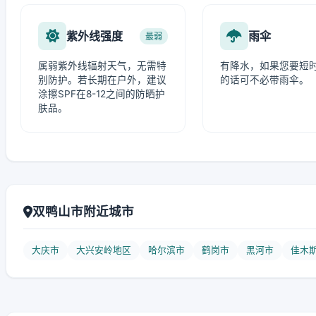
紫外线强度
雨伞
最弱
属弱紫外线辐射天气，无需特
有降水，如果您要短
别防护。若长期在户外，建议
的话可不必带雨伞。
涂擦SPF在8-12之间的防晒护
肤品。
双鸭山市附近城市
大庆市
大兴安岭地区
哈尔滨市
鹤岗市
黑河市
佳木