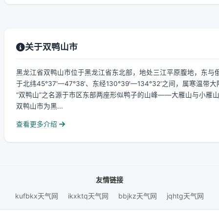
关于双鸭山市
黑龙江省双鸭山市位于黑龙江省东北部，地处三江平原腹地，东与
于北纬45°37′—47°38′、东经130°39′—134°32′之间，属寒温
“双鸭山”之名源于市区东部两座形似鸭子的山峰——大雁山与小雁山
双鸭山市为黑...
查看更多介绍
友情链接
kufbkx天气网
ikxktq天气网
bbjkz天气网
jqhtg天气网