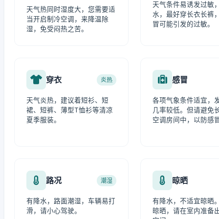
天气条件易诱发过敏
天气热同时湿度大，您需要适
水，最好穿长衣长裤
当开启制冷空调，来降温除
冒可能引发的过敏。
湿，免受闷热之苦。
穿衣
感冒
炎热
天气炎热，建议着短衫、短
各项气象条件适宜，
裙、短裤、薄型T恤衫等清凉
几率较低。但请避免
夏季服装。
空调房间中，以防感
路况
晾晒
潮湿
有降水，路面潮湿，车辆易打
有降水，不适宜晾晒
滑，请小心驾驶。
晾晒，请在室内准备