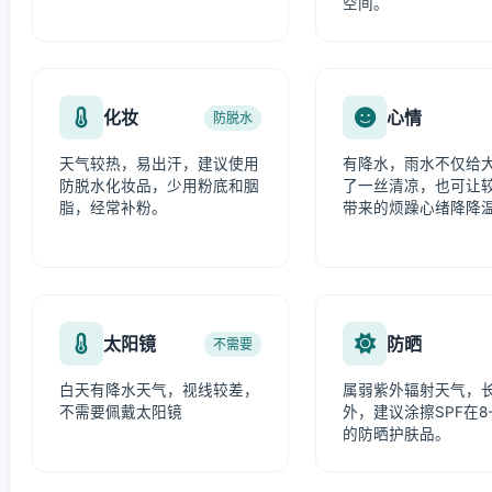
空间。
化妆
心情
防脱水
天气较热，易出汗，建议使用
有降水，雨水不仅给
防脱水化妆品，少用粉底和胭
了一丝清凉，也可让
脂，经常补粉。
带来的烦躁心绪降降
太阳镜
防晒
不需要
白天有降水天气，视线较差，
属弱紫外辐射天气，
不需要佩戴太阳镜
外，建议涂擦SPF在8-
的防晒护肤品。