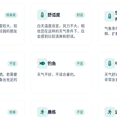
舒适度
较易发
舒适
度较大，较
白天温度适宜，风力不大，相
气象条
较弱的朋友
信您在这样的天气条件下，应
释、扩
会感到比较清爽和舒适。
钓鱼
不宜
不宜
晒。若需要
天气不好，不适合垂钓。
天气舒
备出充足的
非常友
晨练
较差
不宜