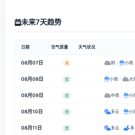
未来7天趋势
日期
空气质量
天气状况
08月07日
阴
|
小雨
良
08月08日
小雨
|
大
优
08月09日
中雨
|
小
优
08月10日
多云
|
小
优
08月11日
多云
|
多
优