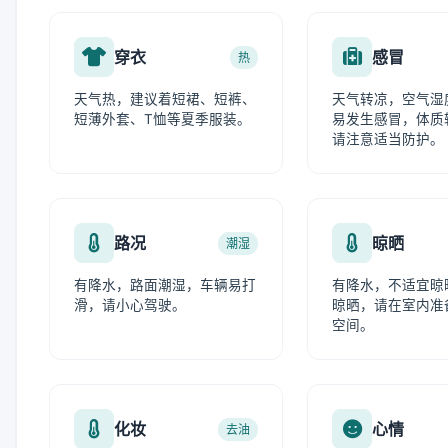
穿衣
感冒
热
天气热，建议着短裙、短裤、
天气转凉，空气湿
短薄外套、T恤等夏季服装。
易发生感冒，体质
请注意适当防护。
路况
晾晒
潮湿
有降水，路面潮湿，车辆易打
有降水，不适宜晾
滑，请小心驾驶。
晾晒，请在室内准
空间。
化妆
心情
去油