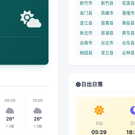
新竹市
新竹县
花莲县
金门县
高雄市
基隆市
连江县
苗栗县
南投县
新北市
澎湖县
屏东县
台南市
台北市
台东县
桃园县
宜兰县
云林县
日出日落
09:00
10:00
11:00
18:00
12:00
26°
26°
25°
26°
27°
日出
日
1-3级
1-3级
1-3级
1-3级
1-3级
05:29
18