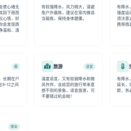
会使心绪无
有较强降水，风力稍大，请避
有降水
其因下雨而
免户外晨练，建议在室内做适
强度运
松心情，好
当锻炼，保持身体健康。
须注意
你会发现雨
携带雨
净温和、清
旅游
弱
适宜
，长期在户
温度适宜，又有较弱降水和微
有降水
8-12之间
风作伴，会给您的旅行带来意
延长，
想不到的景象，适宜旅游，可
距，务
不要错过机会呦！
带伞