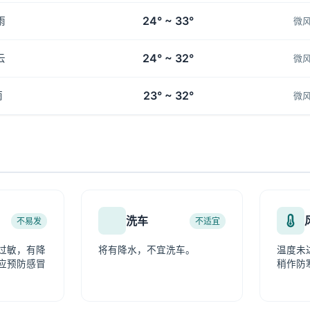
24° ~ 33°
雨
微
24° ~ 32°
云
微
23° ~ 32°
雨
微
洗车
不易发
不适宜
过敏，有降
将有降水，不宜洗车。
温度未
应预防感冒
稍作防