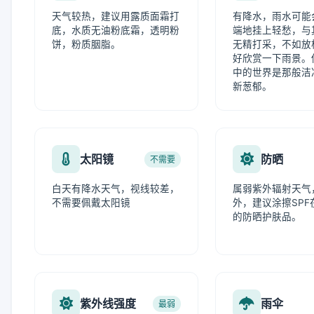
天气较热，建议用露质面霜打
有降水，雨水可能
底，水质无油粉底霜，透明粉
端地挂上轻愁，与
饼，粉质胭脂。
无精打采，不如放
好欣赏一下雨景。
中的世界是那般洁
新葱郁。
太阳镜
防晒
不需要
白天有降水天气，视线较差，
属弱紫外辐射天气
不需要佩戴太阳镜
外，建议涂擦SPF在
的防晒护肤品。
紫外线强度
雨伞
最弱