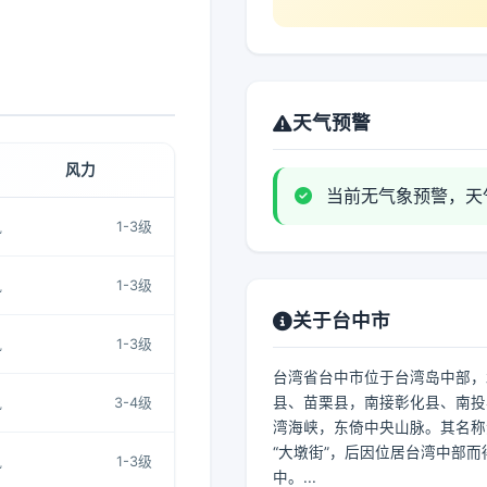
天气预警
风力
当前无气象预警，天
风
1-3级
风
1-3级
关于台中市
风
1-3级
台湾省台中市位于台湾岛中部，
县、苗栗县，南接彰化县、南投
风
3-4级
湾海峡，东倚中央山脉。其名称
“大墩街”，后因位居台湾中部而
风
1-3级
中。...