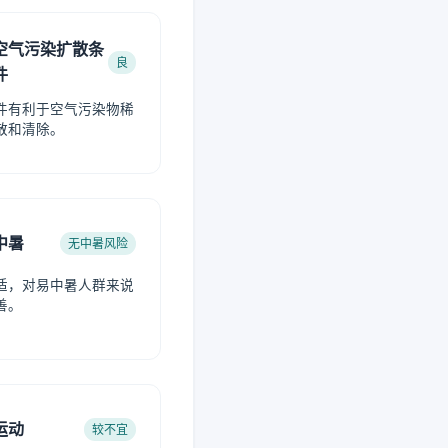
空气污染扩散条
良
件
件有利于空气污染物稀
散和清除。
中暑
无中暑风险
适，对易中暑人群来说
善。
运动
较不宜