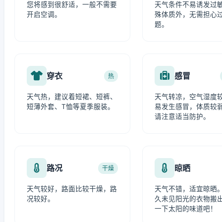
您将感到很舒适，一般不需要
天气条件不易诱发过
开启空调。
殊体质外，无需担心
题。
穿衣
感冒
热
天气热，建议着短裙、短裤、
天气转凉，空气湿度
短薄外套、T恤等夏季服装。
易发生感冒，体质较
请注意适当防护。
路况
晾晒
干燥
天气较好，路面比较干燥，路
天气不错，适宜晾晒
况较好。
久未见阳光的衣物搬
一下太阳的味道吧！