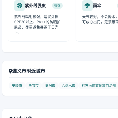
紫外线强度
雨伞
很强
紫外线辐射极强，建议涂擦
天气较好，不会降水
SPF20以上、PA++的防晒护
可放心出门，无须带
肤品，尽量避免暴露于日光
下。
遵义市附近城市
安顺市
毕节市
贵阳市
六盘水市
黔东南苗族侗族自治州