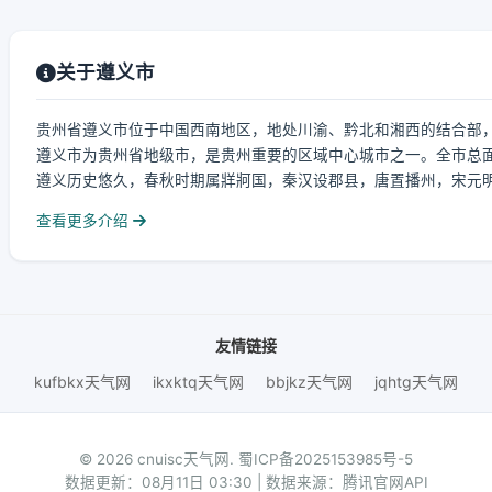
关于遵义市
贵州省遵义市位于中国西南地区，地处川渝、黔北和湘西的结合部，介于东经10
遵义市为贵州省地级市，是贵州重要的区域中心城市之一。全市总面积3
遵义历史悠久，春秋时期属牂牁国，秦汉设郡县，唐置播州，宋元明清
查看更多介绍
友情链接
kufbkx天气网
ikxktq天气网
bbjkz天气网
jqhtg天气网
© 2026 cnuisc天气网.
蜀ICP备2025153985号-5
数据更新：08月11日 03:30 | 数据来源：腾讯官网API