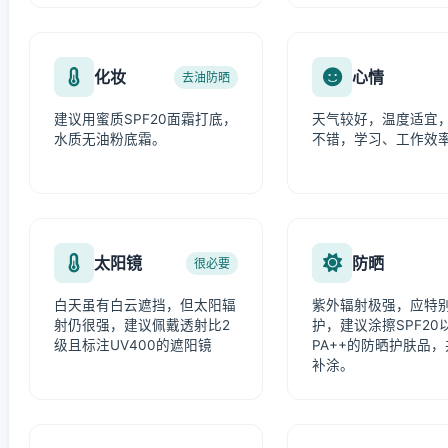
化妆
心情
去油防晒
建议用蜜质SPF20面霜打底，
天气较好，温度适宜
水质无油粉底霜。
不错，学习、工作效
太阳镜
防晒
很必要
白天虽有白云遮挡，但太阳辐
紫外辐射极强，应特
射仍很强，建议佩戴透射比2
护，建议涂擦SPF20
级且标注UV400的遮阳镜
PA++的防晒护肤品
补涂。