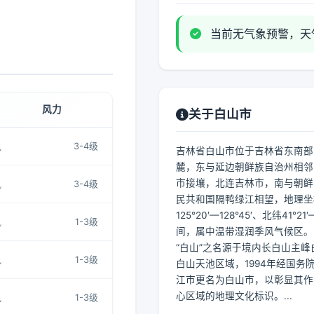
当前无气象预警，天
风力
关于白山市
风
3-4级
吉林省白山市位于吉林省东南部
麓，东与延边朝鲜族自治州相邻
市接壤，北连吉林市，南与朝鲜
风
3-4级
民共和国隔鸭绿江相望，地理坐
125°20′—128°45′、北纬41°21′
风
1-3级
间，属中温带湿润季风气候区。
“白山”之名源于境内长白山主峰
风
1-3级
白山天池区域，1994年经国务
江市更名为白山市，以彰显其作
心区域的地理文化标识。...
风
1-3级