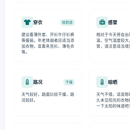
穿衣
感冒
较舒适
建议着薄外套、开衫牛仔衫裤
相对于今天将会出
等服装。年老体弱者应适当添
温，空气湿度较大
加衣物，宜着夹克衫、薄毛衣
冒，请注意适当增
等。
路况
晾晒
干燥
天气较好，路面比较干燥，路
天气不错，适宜晾
况较好。
久未见阳光的衣物
一下太阳的味道吧