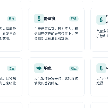
舒适度
易发
舒适
现大幅度降
白天温度适宜，风力不大，相
气象条
，易发生感
信您在这样的天气条件下，应
扩散和
加衣服。
会感到比较清爽和舒适。
钓鱼
适宜
适宜
晒。赶紧把
天气条件适宜垂钓，愿您度过
天气不
搬出来吸收
愉快的垂钓时光。
难得，
！