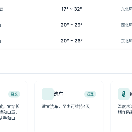
17° ~ 32°
云
东北
20° ~ 29°
雨
西北
20° ~ 26°
雨
东北
洗车
易发
适宜
敏，宜穿长
适宜洗车，至少可维持4天
温度未
镜和口罩，
稍作防
洁手和口