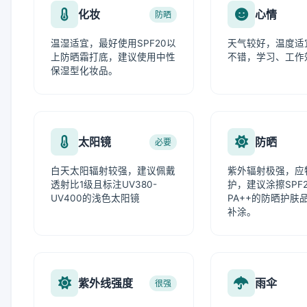
化妆
心情
防晒
温湿适宜，最好使用SPF20以
天气较好，温度适
上防晒霜打底，建议使用中性
不错，学习、工作
保湿型化妆品。
太阳镜
防晒
必要
白天太阳辐射较强，建议佩戴
紫外辐射极强，应
透射比1级且标注UV380-
护，建议涂擦SPF
UV400的浅色太阳镜
PA++的防晒护肤
补涂。
紫外线强度
雨伞
很强