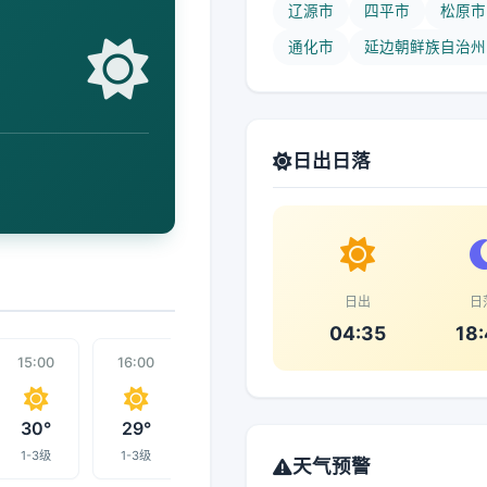
辽源市
四平市
松原市
通化市
延边朝鲜族自治州
日出日落
日出
日
04:35
18
15:00
16:00
17:00
00:00
18:00
30°
29°
29°
16°
28°
1-3级
1-3级
1-3级
1-3级
1-3级
天气预警