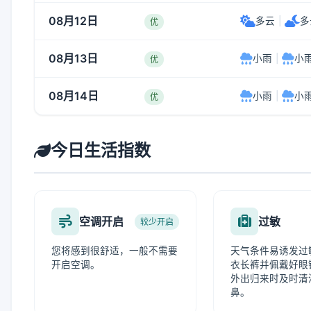
08月12日
多云
|
多
优
08月13日
小雨
|
小
优
08月14日
小雨
|
小
优
今日生活指数
空调开启
过敏
较少开启
您将感到很舒适，一般不需要
天气条件易诱发过
开启空调。
衣长裤并佩戴好眼
外出归来时及时清
鼻。