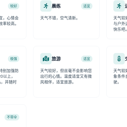
晨练
较好
适宜
宜，心情会
天气不错，空气清新。
天气较
效率较高。
与户外
快乐吧
旅游
极强
适宜
特别加强防
天气较好，但丝毫不会影响您
天气较
20以上，
出行的心情。温度适宜又有微
象条件
品，并随时
风相伴，适宜旅游。
驶。
不带伞