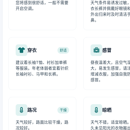
您将感到很舒适，一般不需要
天气条件易诱发过敏
开启空调。
衣长裤并佩戴好眼镜
外出归来时及时清洁
鼻。
穿衣
感冒
舒适
建议着长袖T恤、衬衫加单裤
昼夜温差大，且空气
等服装。年老体弱者宜着针织
大，易发生感冒，请
长袖衬衫、马甲和长裤。
增减衣服，加强自我
感冒。
路况
晾晒
干燥
天气较好，路面比较干燥，路
天气不错，适宜晾晒
况较好。
久未见阳光的衣物搬