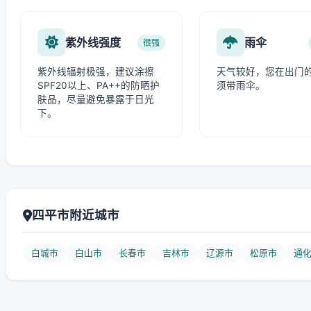
紫外线强度
雨伞
很强
紫外线辐射极强，建议涂擦
天气较好，您在出门
SPF20以上、PA++的防晒护
须带雨伞。
肤品，尽量避免暴露于日光
下。
四平市附近城市
白城市
白山市
长春市
吉林市
辽源市
松原市
通