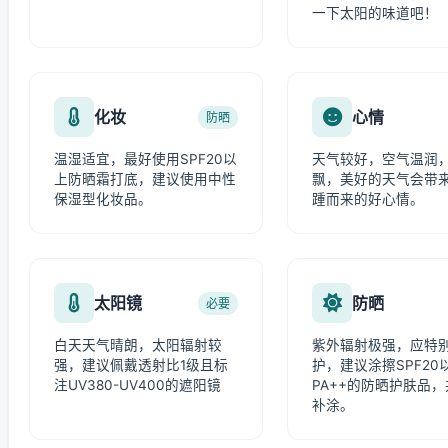
一下太阳的味道吧！
化妆
心情
防晒
温湿适宜，最好使用SPF20以
天气较好，空气温润
上防晒霜打底，建议使用中性
飘，美好的天气会带
保湿型化妆品。
踵而来的好心情。
太阳镜
防晒
必要
白天天气晴朗，太阳辐射较
紫外辐射极强，应特
强，建议佩戴透射比1级且标
护，建议涂擦SPF20
注UV380-UV400的遮阳镜
PA++的防晒护肤品
补涂。