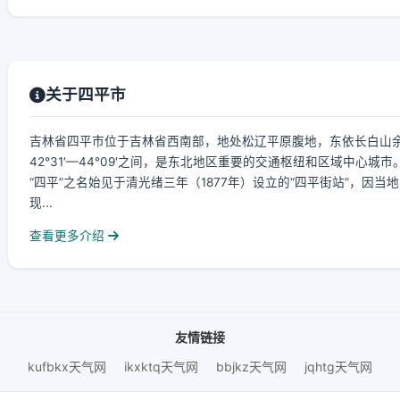
关于四平市
吉林省四平市位于吉林省西南部，地处松辽平原腹地，东依长白山余脉，
42°31′—44°09′之间，是东北地区重要的交通枢纽和区域中心城市
“四平”之名始见于清光绪三年（1877年）设立的“四平街站”，因当
现...
查看更多介绍
友情链接
kufbkx天气网
ikxktq天气网
bbjkz天气网
jqhtg天气网