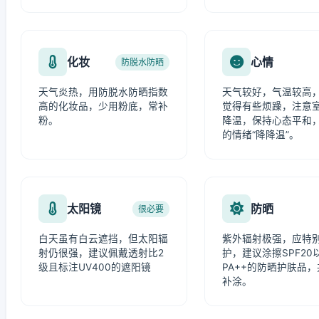
化妆
心情
防脱水防晒
天气炎热，用防脱水防晒指数
天气较好，气温较高
高的化妆品，少用粉底，常补
觉得有些烦躁，注意
粉。
降温，保持心态平和
的情绪“降降温”。
太阳镜
防晒
很必要
白天虽有白云遮挡，但太阳辐
紫外辐射极强，应特
射仍很强，建议佩戴透射比2
护，建议涂擦SPF20
级且标注UV400的遮阳镜
PA++的防晒护肤品
补涂。