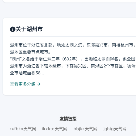
关于湖州市
湖州市位于浙江省北部，地处太湖之滨，东邻嘉兴市，南接杭州市
湖地区重要节点城市。
“湖州”之名始于隋仁寿二年（602年），因濒临太湖而得名，系全国
湖州市为浙江省下辖地级市，下辖吴兴区、南浔区2个市辖区，德清
全市陆域面积58...
查看更多介绍
友情链接
kufbkx天气网
ikxktq天气网
bbjkz天气网
jqhtg天气网