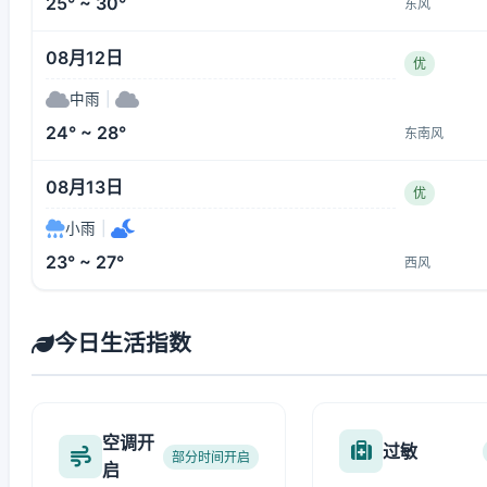
25° ~ 30°
东风
08月12日
优
中雨
|
24° ~ 28°
东南风
08月13日
优
小雨
|
23° ~ 27°
西风
今日生活指数
空调开
过敏
部分时间开启
启