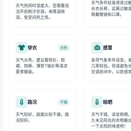
天气条件较易诱发过
天气热同时湿度大，您需要适
长衣长裤，远离过敏
当开启制冷空调，来降温除
佩戴眼镜和口罩。
湿，免受闷热之苦。
穿衣
感冒
炎热
天气炎热，建议着短衫、短
各项气象条件适宜，
裙、短裤、薄型T恤衫等清凉
几率较低。但请避免
夏季服装。
空调房间中，以防感
路况
晾晒
干燥
天气较好，路面比较干燥，路
天气不错，适宜晾晒
况较好。
久未见阳光的衣物搬
一下太阳的味道吧！