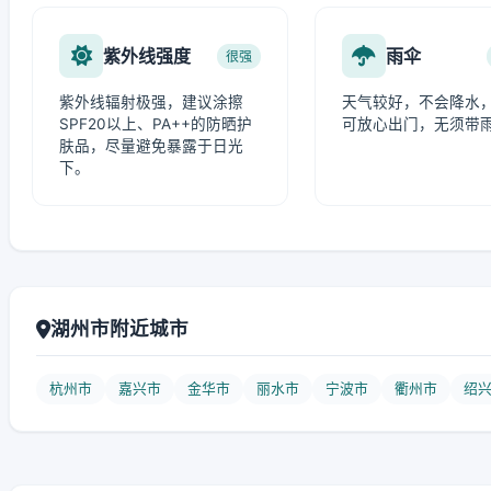
紫外线强度
雨伞
很强
紫外线辐射极强，建议涂擦
天气较好，不会降水
SPF20以上、PA++的防晒护
可放心出门，无须带
肤品，尽量避免暴露于日光
下。
湖州市附近城市
杭州市
嘉兴市
金华市
丽水市
宁波市
衢州市
绍