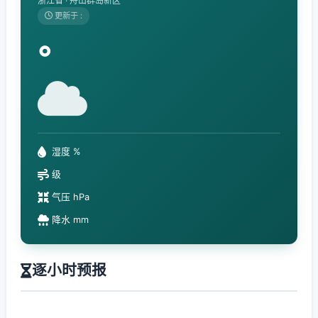
浙江省 · 舟山群岛新区
更新于 :
°
湿度 %
级
气压 hPa
降水 mm
逐小时预报