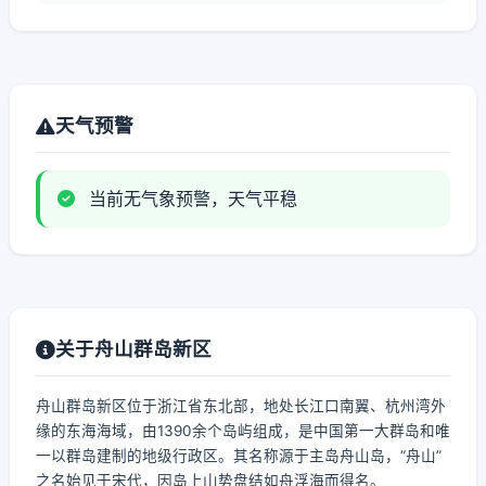
天气预警
当前无气象预警，天气平稳
关于舟山群岛新区
舟山群岛新区位于浙江省东北部，地处长江口南翼、杭州湾外
缘的东海海域，由1390余个岛屿组成，是中国第一大群岛和唯
一以群岛建制的地级行政区。其名称源于主岛舟山岛，“舟山”
之名始见于宋代，因岛上山势盘结如舟浮海而得名。