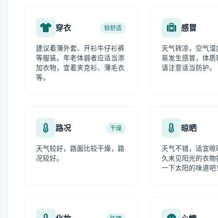
穿衣
感冒
较舒适
建议着薄外套、开衫牛仔衫裤
天气转凉，空气湿
等服装。年老体弱者应适当添
易发生感冒，体质
加衣物，宜着夹克衫、薄毛衣
请注意适当防护。
等。
路况
晾晒
干燥
天气较好，路面比较干燥，路
天气不错，适宜晾
况较好。
久未见阳光的衣物
一下太阳的味道吧