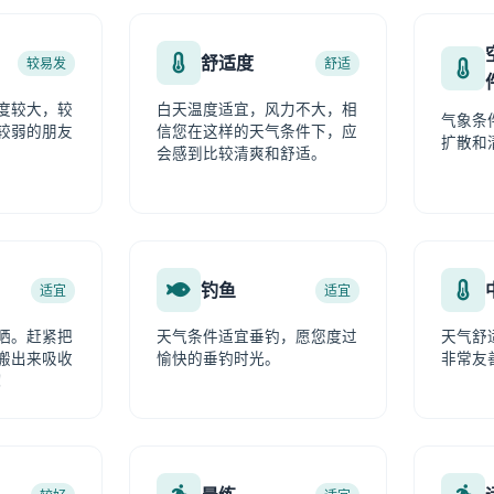
舒适度
较易发
舒适
度较大，较
白天温度适宜，风力不大，相
气象条
较弱的朋友
信您在这样的天气条件下，应
扩散和
会感到比较清爽和舒适。
钓鱼
适宜
适宜
晒。赶紧把
天气条件适宜垂钓，愿您度过
天气舒
搬出来吸收
愉快的垂钓时光。
非常友
！