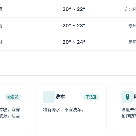
20° ~ 22°
雨
东北
20° ~ 23°
雨
东
20° ~ 24°
雨
南
洗车
较易发
不适宜
过敏，宜穿
将有降水，不宜洗车。
温度未
敏源，适当
稍作防