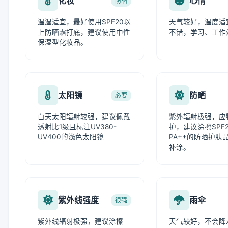
化妆
心情
防晒
温湿适宜，最好使用SPF20以
天气较好，温度适
上防晒霜打底，建议使用中性
不错，学习、工作
保湿型化妆品。
太阳镜
防晒
必要
白天太阳辐射较强，建议佩戴
紫外辐射极强，应
透射比1级且标注UV380-
护，建议涂擦SPF
UV400的浅色太阳镜
PA++的防晒护肤
补涂。
紫外线强度
雨伞
很强
紫外线辐射极强，建议涂擦
天气较好，不会降