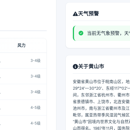
天气预警
当前无气象预警，天
风力
风
3-4级
关于黄山市
风
3-4级
安徽省黄山市位于皖南山区，地
29°24′—30°20′、东经117°02′—
风
3-4级
间，东邻浙江省杭州市、衢州市
省景德镇市、上饶市，北连安徽
风
4-5级
池州市，南与浙江省衢州市及江
毗邻，属亚热带季风湿润气候区
“黄山市”因境内世界文化与自然
风
4-5级
山而得名。1987年11月，国务