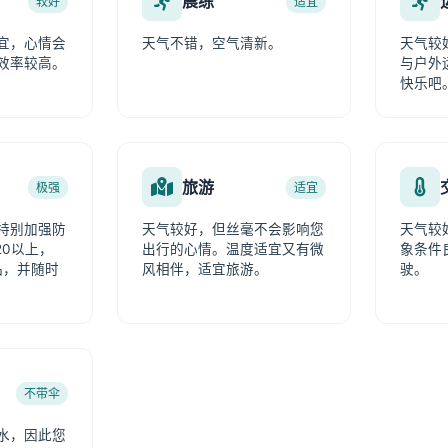
晨练
较好
适宜
宜，心情会
天气不错，空气清新。
天气较
效率较高。
与户外
快乐吧
旅游
极强
适宜
特别加强防
天气较好，但丝毫不会影响您
天气较
20以上，
出行的心情。温度适宜又有微
象条件
品，并随时
风相伴，适宜旅游。
驶。
不带伞
水，因此您