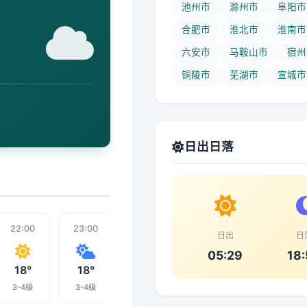
池州市
滁州市
阜阳市
合肥市
淮北市
淮南市
六安市
马鞍山市
宿州
铜陵市
芜湖市
宣城市
日出日落
22:00
23:00
00:00
07:00
01:00
日出
日
05:29
18
18°
18°
18°
18°
18°
3-4级
3-4级
1-3级
1-3级
1-3级