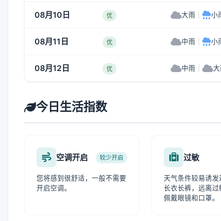
08月10日
大雨
|
小
优
08月11日
中雨
|
小
优
08月12日
中雨
|
大
优
今日生活指数
空调开启
过敏
较少开启
您将感到很舒适，一般不需要
天气条件较易诱发
开启空调。
长衣长裤，远离过
佩戴眼镜和口罩。