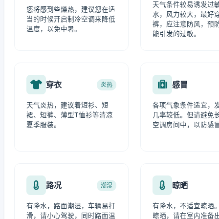
天气条件较易诱发过
您将感到些燥热，建议您在适
水，风力较大，最好
当的时候开启制冷空调来降低
裤，应注意防风，预
温度，以免中暑。
能引发的过敏。
穿衣
感冒
炎热
天气炎热，建议着短衫、短
各项气象条件适宜，
裙、短裤、薄型T恤衫等清凉
几率较低。但请避免
夏季服装。
空调房间中，以防感
路况
晾晒
潮湿
有降水，路面潮湿，车辆易打
有降水，不适宜晾晒
滑，请小心驾驶，同时路面温
晾晒，请在室内准备