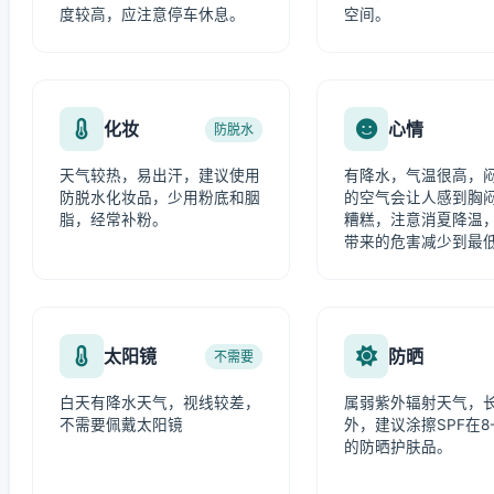
度较高，应注意停车休息。
空间。
化妆
心情
防脱水
天气较热，易出汗，建议使用
有降水，气温很高，
防脱水化妆品，少用粉底和胭
的空气会让人感到胸
脂，经常补粉。
糟糕，注意消夏降温
带来的危害减少到最
太阳镜
防晒
不需要
白天有降水天气，视线较差，
属弱紫外辐射天气，
不需要佩戴太阳镜
外，建议涂擦SPF在8-
的防晒护肤品。