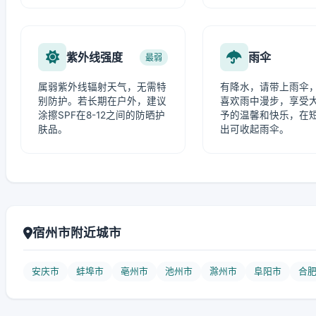
紫外线强度
雨伞
最弱
属弱紫外线辐射天气，无需特
有降水，请带上雨伞
别防护。若长期在户外，建议
喜欢雨中漫步，享受
涂擦SPF在8-12之间的防晒护
予的温馨和快乐，在
肤品。
出可收起雨伞。
宿州市附近城市
安庆市
蚌埠市
亳州市
池州市
滁州市
阜阳市
合