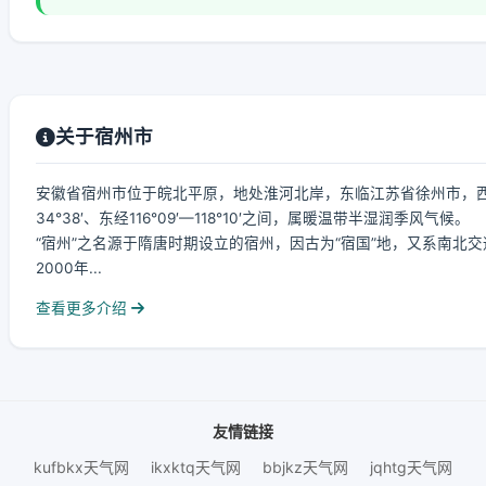
关于宿州市
安徽省宿州市位于皖北平原，地处淮河北岸，东临江苏省徐州市，西
34°38′、东经116°09′—118°10′之间，属暖温带半湿润季风气候。
“宿州”之名源于隋唐时期设立的宿州，因古为“宿国”地，又系南北交
2000年...
查看更多介绍
友情链接
kufbkx天气网
ikxktq天气网
bbjkz天气网
jqhtg天气网