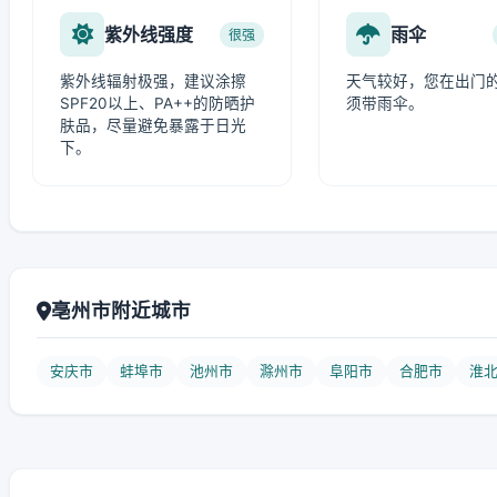
紫外线强度
雨伞
很强
紫外线辐射极强，建议涂擦
天气较好，您在出门
SPF20以上、PA++的防晒护
须带雨伞。
肤品，尽量避免暴露于日光
下。
亳州市附近城市
安庆市
蚌埠市
池州市
滁州市
阜阳市
合肥市
淮