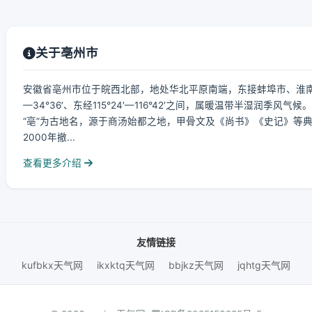
关于亳州市
安徽省亳州市位于皖西北部，地处华北平原南端，东接蚌埠市、淮南
—34°36′、东经115°24′—116°42′之间，属暖温带半湿润季风气候。
“亳”为古地名，源于商汤始都之地，甲骨文及《尚书》《史记》等
2000年撤...
查看更多介绍
友情链接
kufbkx天气网
ikxktq天气网
bbjkz天气网
jqhtg天气网