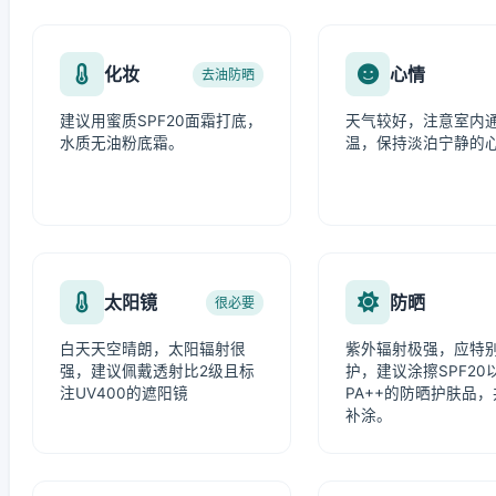
化妆
心情
去油防晒
建议用蜜质SPF20面霜打底，
天气较好，注意室内
水质无油粉底霜。
温，保持淡泊宁静的
太阳镜
防晒
很必要
白天天空晴朗，太阳辐射很
紫外辐射极强，应特
强，建议佩戴透射比2级且标
护，建议涂擦SPF20
注UV400的遮阳镜
PA++的防晒护肤品
补涂。