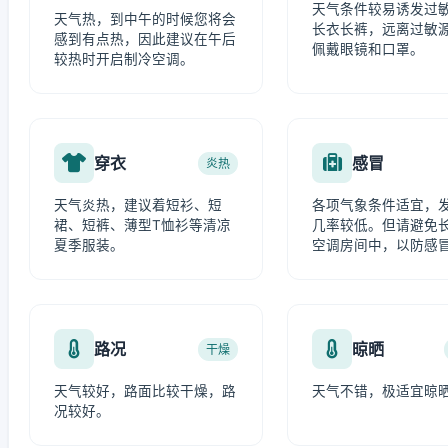
天气条件较易诱发过
天气热，到中午的时候您将会
长衣长裤，远离过敏
感到有点热，因此建议在午后
佩戴眼镜和口罩。
较热时开启制冷空调。
穿衣
感冒
炎热
天气炎热，建议着短衫、短
各项气象条件适宜，
裙、短裤、薄型T恤衫等清凉
几率较低。但请避免
夏季服装。
空调房间中，以防感
路况
晾晒
干燥
天气较好，路面比较干燥，路
天气不错，极适宜晾
况较好。