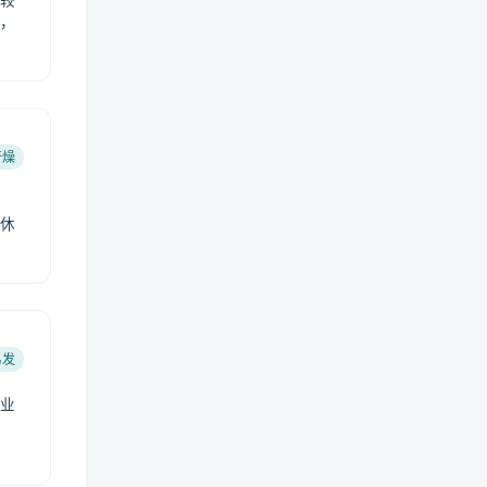
较
，
干燥
休
易发
业