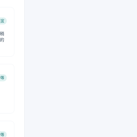
适宜
稍
的
中等
中等