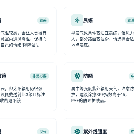
情
晨练
较差
较
，气温较高，会让人觉得有
早晨气象条件较适宜晨练，但风力
注意室内通风降温，保持心
大，部分路面较湿滑，请选择合适
自己的情绪“降降温”。
地点晨练。
阳镜
防晒
非常必要
多云，但太阳辐射仍很强
属中等强度紫外辐射天气，注意防
建议佩戴透射比3级且标注
护，建议涂擦SPF指数高于15，
V吸收的遮阳镜
PA+的防晒护肤品。
通
紫外线强度
良好