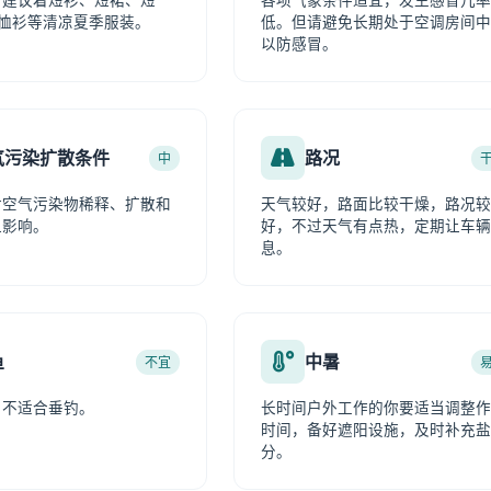
，建议着短衫、短裙、短
各项气象条件适宜，发生感冒几率
T恤衫等清凉夏季服装。
低。但请避免长期处于空调房间中
以防感冒。
气污染扩散条件
路况
中
对空气污染物稀释、扩散和
天气较好，路面比较干燥，路况较
显影响。
好，不过天气有点热，定期让车辆
息。
鱼
中暑
不宜
，不适合垂钓。
长时间户外工作的你要适当调整作
时间，备好遮阳设施，及时补充盐
分。