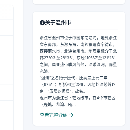
关于温州市
浙江省温州市位于中国东南沿海，地处浙江
省东南部，东濒东海，南邻福建省宁德市，
西接丽水市，北连台州市。地理坐标介于北
纬27°03′至28°36′、东经119°37′至121°18′
之间，属亚热带季风气候，温暖湿润，雨量
充沛。
“温州”之名始于唐代，唐高宗上元二年
（675年）析括州置温州，因地处温峤岭以
南，“虽隆冬恒燠”，故名。
温州市为浙江省下辖地级市，辖4个市辖区
（鹿城、龙湾、瓯...
查看完整介绍