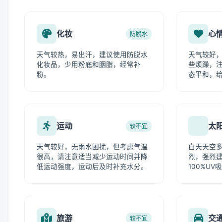
化妆
心
防脱水
天气较热，易出汗，建议使用防脱水
天气较好
化妆品，少用粉底和胭脂，经常补
些烦躁，
粉。
态平和，给
运动
太
较不宜
天气较好，无雨水困扰，但考虑气温
白天天空
很高，请注意适当减少运动时间并降
烈，强烈
低运动强度，运动后及时补充水分。
100%U
旅游
交
较不宜