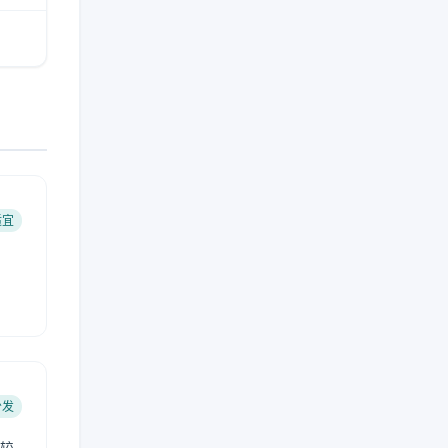
适宜
少发