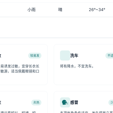
小雨
晴
26°~34°
敏
洗车
较易发
不
较易诱发过敏，宜穿长衣长
将有降水，不宜洗车。
过敏源，适当佩戴眼镜和口
衣
感冒
炎热