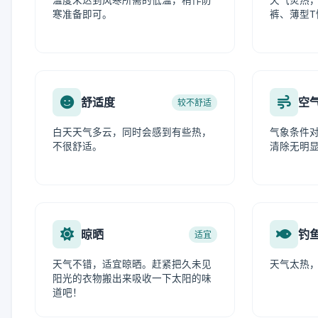
温度未达到风寒所需的低温，稍作防
天气炎热
寒准备即可。
裤、薄型
舒适度
空
较不舒适
白天天气多云，同时会感到有些热，
气象条件
不很舒适。
清除无明
晾晒
钓
适宜
天气不错，适宜晾晒。赶紧把久未见
天气太热
阳光的衣物搬出来吸收一下太阳的味
道吧！