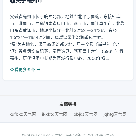
关于亳州市
安徽省亳州市位于皖西北部，地处华北平原南端，东接蚌埠
市、淮南市，西邻河南省周口市、商丘市，南连阜阳市，北靠
山东省菏泽市，地理坐标介于北纬32°52′—34°36′、东经
115°24′—116°42′之间，属暖温带半湿润季风气候。
“亳”为古地名，源于商汤始都之地，甲骨文及《尚书》《史
记》等典籍均有记载，秦置谯县，隋开皇十六年（596年）置
亳州，历代沿革中长期为区域行政中心，2000年撤...
查看更多介绍
友情链接
kufbkx天气网
ikxktq天气网
bbjkz天气网
jqhtg天气网
© 2026 cnuisc天气网.
蜀ICP备2025153985号-5