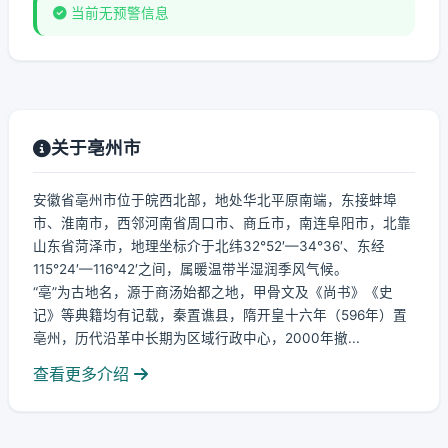
当前无预警信息
关于亳州市
安徽省亳州市位于皖西北部，地处华北平原南端，东接蚌埠
市、淮南市，西邻河南省周口市、商丘市，南连阜阳市，北靠
山东省菏泽市，地理坐标介于北纬32°52′—34°36′、东经
115°24′—116°42′之间，属暖温带半湿润季风气候。
“亳”为古地名，源于商汤始都之地，甲骨文及《尚书》《史
记》等典籍均有记载，秦置谯县，隋开皇十六年（596年）置
亳州，历代沿革中长期为区域行政中心，2000年撤...
查看更多介绍