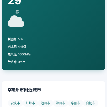
29°
雾
湿度 77%
北风 4-5级
气压 1000hPa
降水 0mm
亳州市附近城市
安庆市
蚌埠市
池州市
滁州市
阜阳市
合肥市