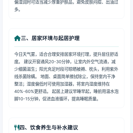
偏湿润时可适当减少厚重护肤品，避免皮肤闷痘、出油过
多。
三、居家环境与起居护理
今日天气雾，适合合理安排居家环境打理，提升居住舒适
度。 建议开窗通风20-30分钟，让室内外空气流通，减
少细菌滋生；阳光充足时段可晾晒被褥、枕头，利用紫外
线杀菌除螨。 地面、桌面简单擦拭除尘，保持室内干净
整洁；湿度偏低时可使用加湿器，将室内湿度维持在
40%-60%更舒适。 起居上建议早睡早起，睡前用温水泡
脚10-15分钟，促进血液循环，提高睡眠质量。
四、饮食养生与补水建议