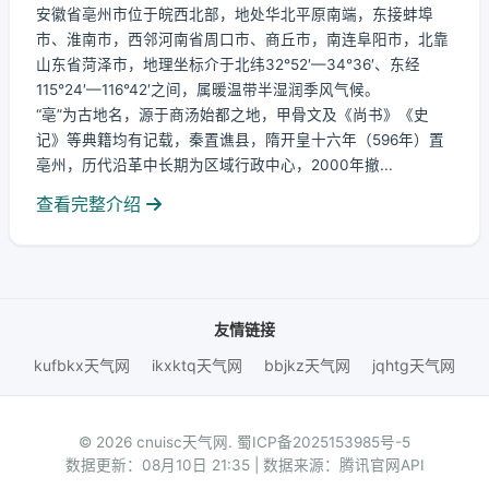
安徽省亳州市位于皖西北部，地处华北平原南端，东接蚌埠
市、淮南市，西邻河南省周口市、商丘市，南连阜阳市，北靠
山东省菏泽市，地理坐标介于北纬32°52′—34°36′、东经
115°24′—116°42′之间，属暖温带半湿润季风气候。
“亳”为古地名，源于商汤始都之地，甲骨文及《尚书》《史
记》等典籍均有记载，秦置谯县，隋开皇十六年（596年）置
亳州，历代沿革中长期为区域行政中心，2000年撤...
查看完整介绍
友情链接
kufbkx天气网
ikxktq天气网
bbjkz天气网
jqhtg天气网
© 2026 cnuisc天气网.
蜀ICP备2025153985号-5
数据更新：08月10日 21:35 | 数据来源：腾讯官网API